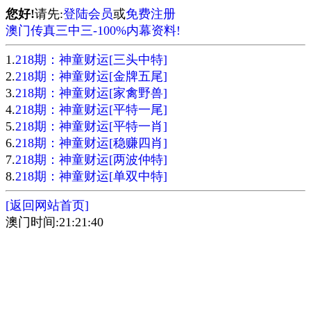
您好!
请先:
登陆会员
或
免费注册
澳门传真三中三-100%内幕资料!
1.
218期：神童财运[三头中特]
2.
218期：神童财运[金牌五尾]
3.
218期：神童财运[家禽野兽]
4.
218期：神童财运[平特一尾]
5.
218期：神童财运[平特一肖]
6.
218期：神童财运[稳赚四肖]
7.
218期：神童财运[两波仲特]
8.
218期：神童财运[单双中特]
[返回网站首页]
澳门时间:21:21:40