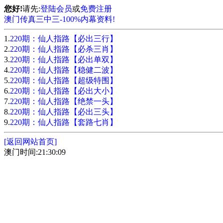
您好!
请先:
登陆会员
或
免费注册
澳门传真三中三-100%内幕资料!
1.
220期：仙人指路【必出三行】
2.
220期：仙人指路【必杀三肖】
3.
220期：仙人指路【必出单双】
4.
220期：仙人指路【稳健二波】
5.
220期：仙人指路【超级特围】
6.
220期：仙人指路【必出大小】
7.
220期：仙人指路【绝禁一头】
8.
220期：仙人指路【必出三头】
9.
220期：仙人指路【套路七肖】
[返回网站首页]
澳门时间:21:30:09