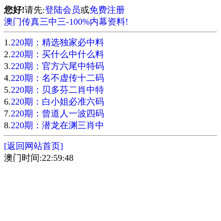
您好!
请先:
登陆会员
或
免费注册
澳门传真三中三-100%内幕资料!
1.
220期：精选独家必中料
2.
220期：买什么中什么料
3.
220期：官方六尾中特码
4.
220期：名不虚传十二码
5.
220期：贝多芬二肖中特
6.
220期：白小姐必准六码
7.
220期：曾道人一波四码
8.
220期：潜龙在渊三肖中
[返回网站首页]
澳门时间:22:59:48