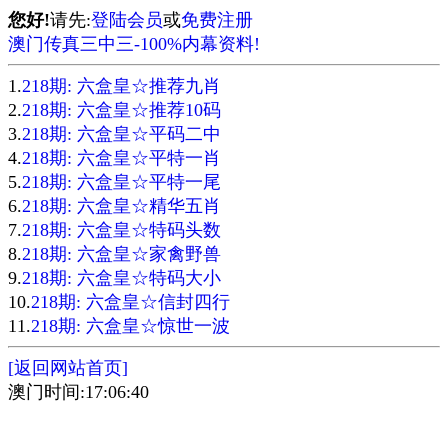
您好!
请先:
登陆会员
或
免费注册
澳门传真三中三-100%内幕资料!
1.
218期: 六盒皇☆推荐九肖
2.
218期: 六盒皇☆推荐10码
3.
218期: 六盒皇☆平码二中
4.
218期: 六盒皇☆平特一肖
5.
218期: 六盒皇☆平特一尾
6.
218期: 六盒皇☆精华五肖
7.
218期: 六盒皇☆特码头数
8.
218期: 六盒皇☆家禽野兽
9.
218期: 六盒皇☆特码大小
10.
218期: 六盒皇☆信封四行
11.
218期: 六盒皇☆惊世一波
[返回网站首页]
澳门时间:17:06:40