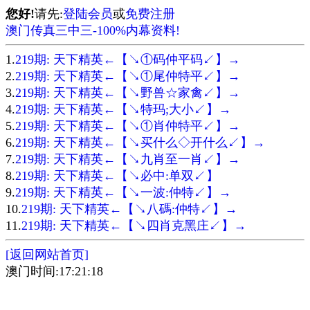
您好!
请先:
登陆会员
或
免费注册
澳门传真三中三-100%内幕资料!
1.
219期: 天下精英←【↘①码仲平码↙】→
2.
219期: 天下精英←【↘①尾仲特平↙】→
3.
219期: 天下精英←【↘野兽☆家禽↙】→
4.
219期: 天下精英←【↘特玛;大小↙】→
5.
219期: 天下精英←【↘①肖仲特平↙】→
6.
219期: 天下精英←【↘买什么◇开什么↙】→
7.
219期: 天下精英←【↘九肖至一肖↙】→
8.
219期: 天下精英←【↘必中:单双↙】
9.
219期: 天下精英←【↘一波:仲特↙】→
10.
219期: 天下精英←【↘八碼:仲特↙】→
11.
219期: 天下精英←【↘四肖克黑庄↙】→
[返回网站首页]
澳门时间:17:21:18