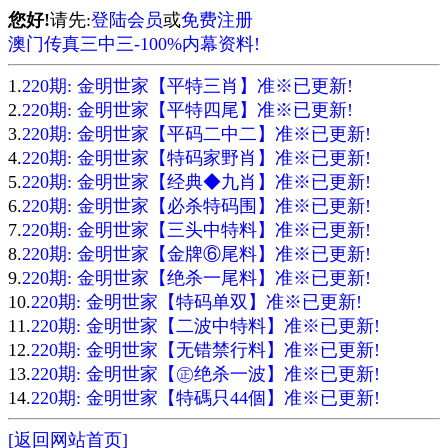
您好!
请先:
登陆会员
或
免费注册
澳门传真三中三-100%内幕资料!
1.
220期: 金明世家【平特三肖】准※已更新!
2.
220期: 金明世家【平特四尾】准※已更新!
3.
220期: 金明世家【平码二中二】准※已更新!
4.
220期: 金明世家【特码家野肖】准※已更新!
5.
220期: 金明世家【经典◆九肖】准※已更新!
6.
220期: 金明世家【必杀特码围】准※已更新!
7.
220期: 金明世家【三头中特料】准※已更新!
8.
220期: 金明世家【金牌⑥尾料】准※已更新!
9.
220期: 金明世家【绝杀一尾料】准※已更新!
10.
220期: 金明世家【特码单双】准※已更新!
11.
220期: 金明世家【二波中特料】准※已更新!
12.
220期: 金明世家【无错禁行料】准※已更新!
13.
220期: 金明世家【㊣绝杀一波】准※已更新!
14.
220期: 金明世家【特碼只44個】准※已更新!
[返回网站首页]