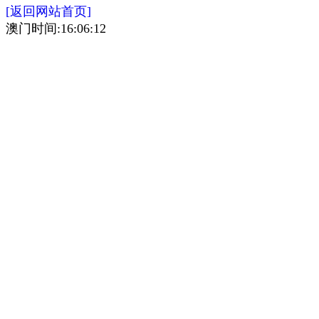
[返回网站首页]
澳门时间:16:06:12