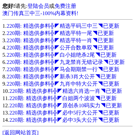
您好!
请先:
登陆会员
或
免费注册
澳门传真三中三-100%内幕资料!
1.
220期: 精选供参料╬◤精选平码三中三◥已更新
2.
220期: 精选供参料╬◤精选平特一尾◥已更新
3.
220期: 精选供参料╬◤精选平特一肖◥已更新
4.
220期: 精选供参料╬◤公开合数单双◥已更新
5.
220期: 精选供参料╬◤白小姐绝杀2尾◥已更新
6.
220期: 精选供参料╬◤九龙禁肖无错记录◥已更新
7.
220期: 精选供参料╬◤马会期期禁一行◥已更新
8.
220期: 精选供参料╬◤新杀3肖大公开◥已更新
9.
220期: 精选供参料╬◤九肖中特大公开◥已更新
10.
220期: 精选供参料╬◤精选六肖选一肖◥已更新
11.
220期: 精选供参料╬◤白姐两个波波◥已更新
12.
220期: 精选供参料╬◤原创杀10码实力◥已更新
13.
220期: 精选供参料╬◤必中5行大公开◥已更新
14.
220期: 精选供参料╬◤必中3头大公开◥已更新
[返回网站首页]