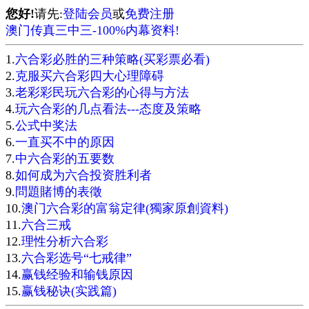
您好!
请先:
登陆会员
或
免费注册
澳门传真三中三-100%内幕资料!
1.
六合彩必胜的三种策略(买彩票必看)
2.
克服买六合彩四大心理障碍
3.
老彩彩民玩六合彩的心得与方法
4.
玩六合彩的几点看法---态度及策略
5.
公式中奖法
6.
一直买不中的原因
7.
中六合彩的五要数
8.
如何成为六合投资胜利者
9.
問題賭博的表徵
10.
澳门六合彩的富翁定律(獨家原創資料)
11.
六合三戒
12.
理性分析六合彩
13.
六合彩选号“七戒律”
14.
赢钱经验和输钱原因
15.
赢钱秘诀(实践篇)