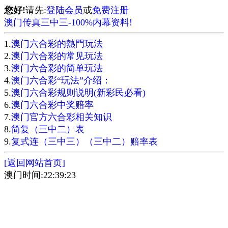
您好!
请先:
登陆会员
或
免费注册
澳门传真三中三-100%内幕资料!
1.
澳门六合彩的熱門玩法
2.
澳门六合彩的常见玩法
3.
澳门六合彩的简单玩法
4.
澳门六合彩“玩法”介绍：
5.
澳门六合彩规则说明(新彩民必看)
6.
澳门六合彩中奖赔率
7.
澳门官方六合彩相关知识
8.
简复（三中二）表
9.
复式连（三中三）（三中二）赔率表
[返回网站首页]
澳门时间:22:39:23