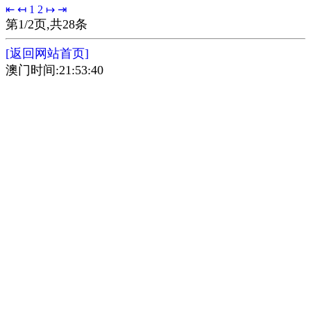
⇤
↤
1
2
↦
⇥
第1/2页,共28条
[返回网站首页]
澳门时间:21:53:40