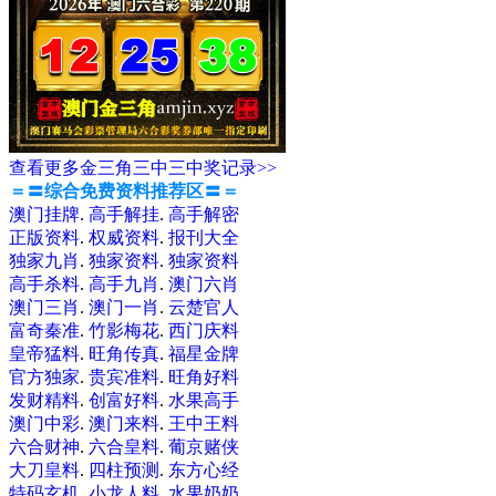
查看更多金三角三中三中奖记录>>
＝〓综合免费资料推荐区〓＝
澳门挂牌
.
高手解挂
.
高手解密
正版资料
.
权威资料
.
报刊大全
独家九肖
.
独家资料
.
独家资料
高手杀料
.
高手九肖
.
澳门六肖
澳门三肖
.
澳门一肖
.
云楚官人
富奇秦准
.
竹影梅花
.
西门庆料
皇帝猛料
.
旺角传真
.
福星金牌
官方独家
.
贵宾准料
.
旺角好料
发财精料
.
创富好料
.
水果高手
澳门中彩
.
澳门来料
.
王中王料
六合财神
.
六合皇料
.
葡京赌侠
大刀皇料
.
四柱预测
.
东方心经
特码玄机
.
小龙人料
.
水果奶奶